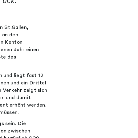
rück.
 St.Gallen,
g an den
en Kanton
genen Jahr einen
ote des
 und liegt fast 12
nen und ein Drittel
 Verkehr zeigt sich
ten und damit
zent erhöht werden.
 müssen.
s sein. Die
tion zwischen
d bezüglich CO2-