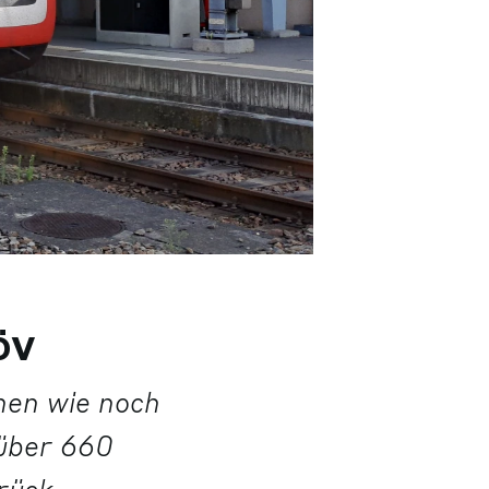
 ÖV
nen wie noch
 über 660