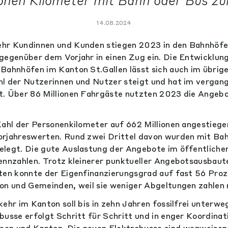
ionen Kilometer mit Bahn oder Bus zu
14.08.2024
hr Kundinnen und Kunden stiegen 2023 in den Bahnhöfen
gegenüber dem Vorjahr in einen Zug ein. Die Entwicklun
Bahnhöfen im Kanton St.Gallen lässt sich auch im übrig
l der Nutzerinnen und Nutzer steigt und hat im vergan
t. Über 86 Millionen Fahrgäste nutzten 2023 die Angeb
Zahl der Personenkilometer auf 662 Millionen angestiegen
rjahreswerten. Rund zwei Drittel davon wurden mit Bah
legt. Die gute Auslastung der Angebote im öffentlichen
ennzahlen. Trotz kleinerer punktueller Angebotsausbau
ten konnte der Eigenfinanzierungsgrad auf fast 56 Pro
on und Gemeinden, weil sie weniger Abgeltungen zahlen
ehr im Kanton soll bis in zehn Jahren fossilfrei unterweg
busse erfolgt Schritt für Schritt und in enger Koordina
en und Kanton. Die neuen Elektrobusse sind wegweisen