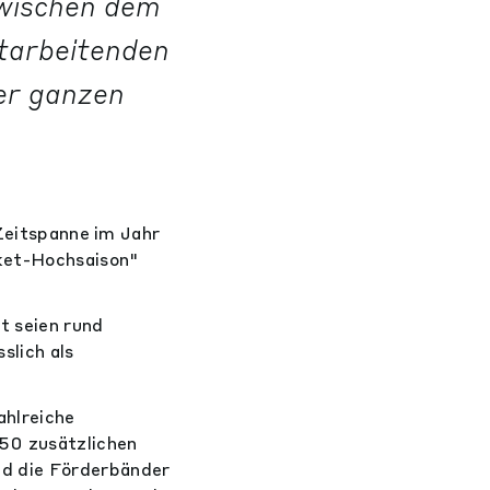
Zwischen dem
tarbeitenden
der ganzen
 Zeitspanne im Jahr
ket-Hochsaison"
t seien rund
slich als
ahlreiche
350 zusätzlichen
nd die Förderbänder