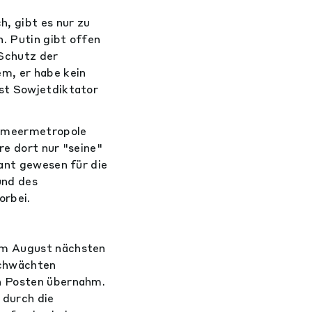
, gibt es nur zu
. Putin gibt offen
 Schutz der
em, er habe kein
nst Sowjetdiktator
rzmeermetropole
re dort nur "seine"
rant gewesen für die
und des
orbei.
 im August nächsten
schwächten
en Posten übernahm.
 durch die