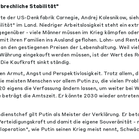
brechliche Stabilität"
te der US-Denkfabrik Carnegie, Andrej Kolesnikow, sieh
ilität" im Land. Niedriger Arbeitslosigkeit steht ein ex
egenüber - viele Männer müssen im Krieg kämpfen oder 
mit ihren Familien ins Ausland geflohen. Lohn- und Ren
 an den gestiegenen Preisen der Lebenshaltung. Weil vi
e Währung eingekauft werden müssen, ist der Wert des 
Die Kaufkraft sinkt ständig.
en Armut, Angst und Perspektivlosigkeit. Trotz allem, d
e meisten Menschen vor allem Putin zu, die vielen Probl
0 eigens die Verfassung ändern lassen, um weiter bei W
 beträgt die Amtszeit. Er könnte 2030 wieder antreten
dienstchef gilt Putin als Meister der Verklärung. Er bet
Verteidigungskraft und damit die eigene Souveränität -
aloperation", wie Putin seinen Krieg meist nennt, Schwä