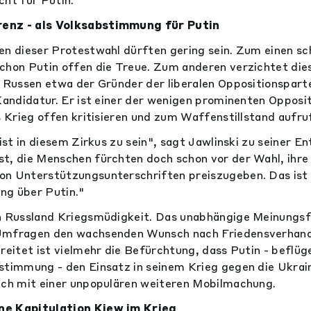
enz - als Volksabstimmung für Putin
en dieser Protestwahl dürften gering sein. Zum einen sc
schon Putin offen die Treue. Zum anderen verzichtet di
r Russen etwa der Gründer der liberalen Oppositionsparte
Kandidatur. Er ist einer der wenigen prominenten Oppositi
s Krieg offen kritisieren und zum Waffenstillstand aufru
tist in diesem Zirkus zu sein", sagt Jawlinski zu seiner E
t, die Menschen fürchten doch schon vor der Wahl, ihre P
on Unterstützungsunterschriften preiszugeben. Das ist 
ng über Putin."
in Russland Kriegsmüdigkeit. Das unabhängige Meinungsf
Umfragen den wachsenden Wunsch nach Friedensverhandlu
reitet ist vielmehr die Befürchtung, dass Putin - beflüg
stimmung - den Einsatz in seinem Krieg gegen die Ukrai
uch mit einer unpopulären weiteren Mobilmachung.
ne Kapitulation Kiew im Krieg