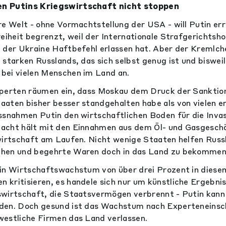
n Putins Kriegswirtschaft nicht stoppen
re Welt - ohne Vormachtstellung der USA - will Putin err
reiheit begrenzt, weil der Internationale Strafgerichtsh
 der Ukraine Haftbefehl erlassen hat. Aber der Kremlc
 starken Russlands, das sich selbst genug ist und biswei
bei vielen Menschen im Land an.
xperten räumen ein, dass Moskau dem Druck der Sanktio
aten bisher besser standgehalten habe als von vielen er
ssnahmen Putin den wirtschaftlichen Boden für die Inva
acht hält mit den Einnahmen aus dem Öl- und Gasgeschä
wirtschaft am Laufen. Nicht wenige Staaten helfen Rus
hen und begehrte Waren doch in das Land zu bekommen
in Wirtschaftswachstum von über drei Prozent in diese
kritisieren, es handele sich nur um künstliche Ergebnis
wirtschaft, die Staatsvermögen verbrennt - Putin kann 
den. Doch gesund ist das Wachstum nach Experteneinsc
estliche Firmen das Land verlassen.