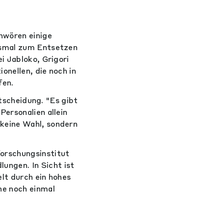
hwören einige
esmal zum Entsetzen
i Jabloko, Grigori
onellen, die noch in
fen.
ntscheidung. "Es gibt
ersonalien allein
keine Wahl, sondern
orschungsinstitut
ngen. In Sicht ist
elt durch ein hohes
ne noch einmal