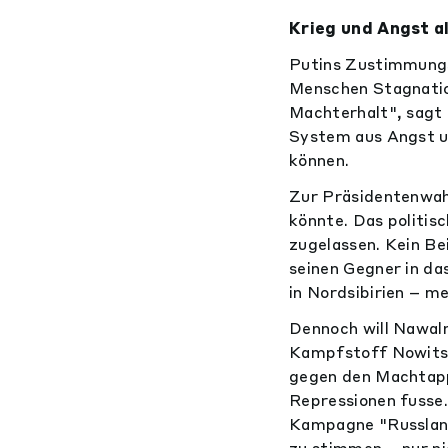
Krieg und Angst a
Putins Zustimmungsw
Menschen Stagnatio
Machterhalt", sagt
System aus Angst un
können.
Zur Präsidentenwahl
könnte. Das politis
zugelassen. Kein Bei
seinen Gegner in da
in Nordsibirien – 
Dennoch will Nawal
Kampfstoff Nowitsc
gegen den Machtapp
Repressionen fusse
Kampagne "Russland 
zu stimmen – nur ni