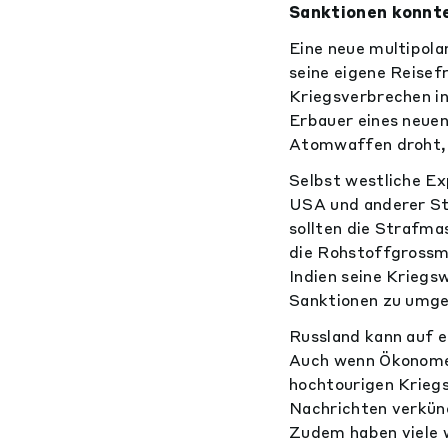
Sanktionen konnte
Eine neue multipola
seine eigene Reisef
Kriegsverbrechen in
Erbauer eines neuen
Atomwaffen droht, 
Selbst westliche E
USA und anderer Sta
sollten die Strafma
die Rohstoffgrossm
Indien seine Kriegs
Sanktionen zu umge
Russland kann auf e
Auch wenn Ökonomen 
hochtourigen Kriegs
Nachrichten verkün
Zudem haben viele w