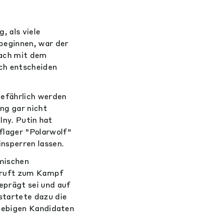
, als viele
beginnen, war der
nach mit dem
ich entscheiden
gefährlich werden
ng gar nicht
lny. Putin hat
flager "Polarwolf"
nsperren lassen.
mischen
r ruft zum Kampf
eprägt sei und auf
startete dazu die
liebigen Kandidaten