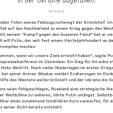
in der Ukraine abgefallen.
28.12.2023
nden Toten seines Feldzugs schweigt der Kremlchef. Und
fall auf das Nachbarland zu einem Krieg gegen den Wes
it seinem "Kampf gegen den äusseren Feind" hat er viel
 will Putin, der seit fast einem Vierteljahrhundert an de
Triumphes machen.
ommen, wenn wir unsere Ziele erreicht haben", sagte Put
espressekonferenz im Dezember. Ein Sieg für ihn wäre e
 Nato-Beitritt. Nach vielen Niederlagen im ersten Kriegs
er bei seiner Armee. Moskau meldet Eroberungen im Don
 Hilfe des Westens weiter bröckelt und der Ukraine die 
ns seien fehlgeschlagen, Russland eine strategische Ni
er Weltbühne zu isolieren, tönte Putin unlängst. Selbst
iker einen zunehmend totalitären Kurs vorwerfen, für e
s seiner Sicht bereits entsteht.