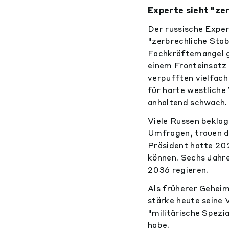
Experte sieht "zer
Der russische Exper
"zerbrechliche Stab
Fachkräftemangel g
einem Fronteinsatz 
verpufften vielfach
für harte westlich
anhaltend schwach. 
Viele Russen beklag
Umfragen, trauen di
Präsident hatte 202
können. Sechs Jahre
2036 regieren.
Als früherer Geheim
stärke heute seine 
"militärische Spezi
habe.