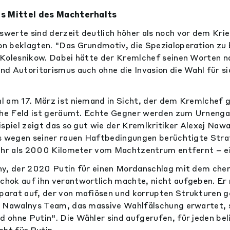
ls Mittel des Machterhalts
erte sind derzeit deutlich höher als noch vor dem Krieg
n beklagten. "Das Grundmotiv, die Spezialoperation zu 
 Kolesnikow. Dabei hätte der Kremlchef seinen Worten 
d Autoritarismus auch ohne die Invasion die Wahl für s
 am 17. März ist niemand in Sicht, der dem Kremlchef 
che Feld ist geräumt. Echte Gegner werden zum Urnenga
spiel zeigt das so gut wie der Kremlkritiker Alexej Nawa
s wegen seiner rauen Haftbedingungen berüchtigte Stra
mehr als 2000 Kilometer vom Machtzentrum entfernt – ei
ny, der 2020 Putin für einen Mordanschlag mit dem che
hok auf ihn verantwortlich machte, nicht aufgeben. E
arat auf, der von mafiösen und korrupten Strukturen g
. Nawalnys Team, das massive Wahlfälschung erwartet, 
ohne Putin". Die Wähler sind aufgerufen, für jeden be
cht für Putin.