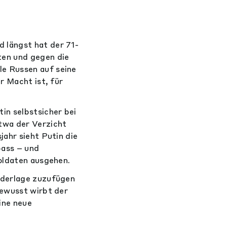
 längst hat der 71-
ten und gegen die
e Russen auf seine
r Macht ist, für
in selbstsicher bei
twa der Verzicht
jahr sieht Putin die
bass – und
Soldaten ausgehen.
ederlage zuzufügen
bewusst wirbt der
ine neue