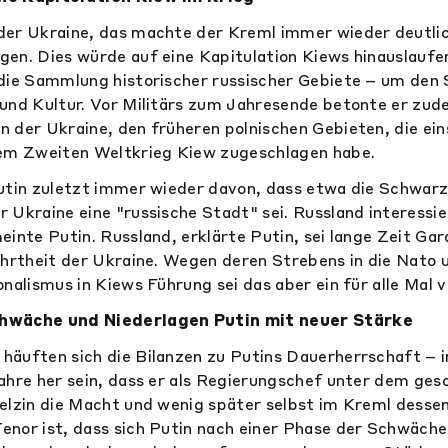
er Ukraine, das machte der Kreml immer wieder deutlich
en. Dies würde auf eine Kapitulation Kiews hinauslaufen
die Sammlung historischer russischer Gebiete – um den
und Kultur. Vor Militärs zum Jahresende betonte er zud
 der Ukraine, den früheren polnischen Gebieten, die ei
dem Zweiten Weltkrieg Kiew zugeschlagen habe.
Putin zuletzt immer wieder davon, dass etwa die Schwa
 Ukraine eine "russische Stadt" sei. Russland interessie
einte Putin. Russland, erklärte Putin, sei lange Zeit Ga
ehrtheit der Ukraine. Wegen deren Strebens in die Nato 
nalismus in Kiews Führung sei das aber ein für alle Mal v
hwäche und Niederlagen Putin mit neuer Stärke
häuften sich die Bilanzen zu Putins Dauerherrschaft –
ahre her sein, dass er als Regierungschef unter dem ge
elzin die Macht und wenig später selbst im Kreml dess
nor ist, dass sich Putin nach einer Phase der Schwäche