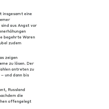
t insgesamt eine
tremer
sind aus Angst vor
tenerhöhungen
ele begehrte Waren
Rubel zudem
as zeigen
eme zu lösen. Der
ahlen antreten zu
 – und dann bis
ont, Russland
 nachdem die
chen offengelegt