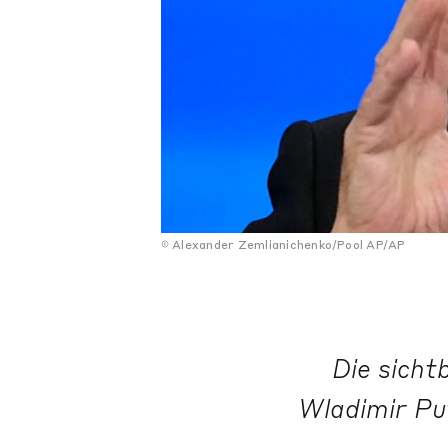
Alexander Zemlianichenko/Pool AP/AP
Die sicht
Wladimir Put