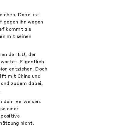
eichen. Dabei ist
of gegen ihn wegen
hef kommt als
len mit seinen
nen der EU, der
wartet. Eigentlich
sion entziehen. Doch
ft mit China und
sland zudem dabei,
.
m Jahr verweisen.
se einer
positive
hätzung nicht.