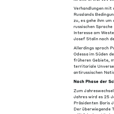
Verhandlungen mit d
Russlands Bedingung
zu, es gehe ihm um 
russischen Sprache 
Interesse am Westen
Josef Stalin nach 
Allerdings sprach 
Odessa im Süden der
früheren Gebiete, m
territoriale Unvers
antirussischen Natio
Nach Phase der Sc
Zum Jahreswechsel 
Jahres wird es 25 J
Präsidenten Boris J
Der überwiegende Te