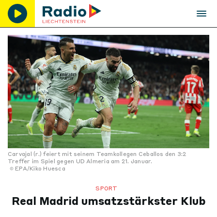
Carvajal (r.) feiert mit seinem Teamkollegen Ceballos den 3:2
Treffer im Spiel gegen UD Almeria am 21. Januar.
EPA/Kiko Huesca
SPORT
Real Madrid umsatzstärkster Klub