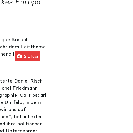
rkes Europa
ogue Annual
Jahr dem Leitthema
hend isoliertes
2 Bilder
terte Daniel Risch
Michel Friedmann
graphie, Ca' Foscari
ige Umfeld, in dem
wir uns auf
hen", betonte der
d ihre politischen
und Unternehmer.