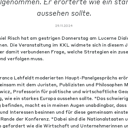
ilgenommen. Er erörterte wie ein sta
aussehen sollte.
29.11.2024
iel Risch hat am gestrigen Donnerstag am Lucerne Dial
en. Die Veranstaltung im KKL widmete sich in diesem 
r damit verbundenen Frage, welche Strategien ein zuse
und verfolgen muss.
Franca Lehfeldt moderierten Haupt-Panelgesprächs erör
einsam mit dem Juristen, Publizisten und Philosophen 
ewicz, Professorin für politische und wirtschaftliche Geo
g, wie ein starkes Europa aussehen sollte. "Das schwier
 befinden, macht es in meinen Augen unabdingbar, dass 
nd Interessen besinnen und für diese gemeinsam einste
ande der Konferenz. "Dabei sind die Nationalstaaten un
so gefordert wie die Wirtschaft und Unternehmerinnen 