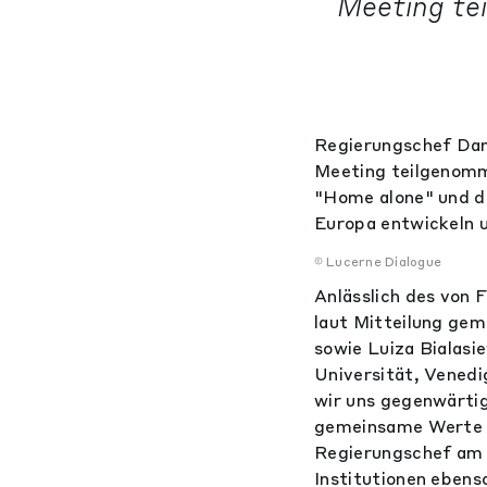
Meeting te
Regierungschef Dan
Meeting teilgenomm
"Home alone" und de
Europa entwickeln 
Lucerne Dialogue
Anlässlich des von 
laut Mitteilung gem
sowie Luiza Bialasi
Universität, Venedi
wir uns gegenwärtig
gemeinsame Werte u
Regierungschef am R
Institutionen eben