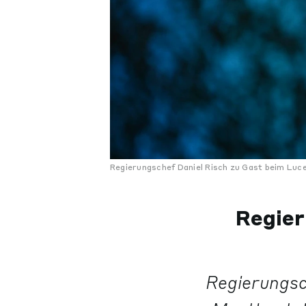
Regierungschef Daniel Risch zu Gast beim Luc
Regier
Regierungsc