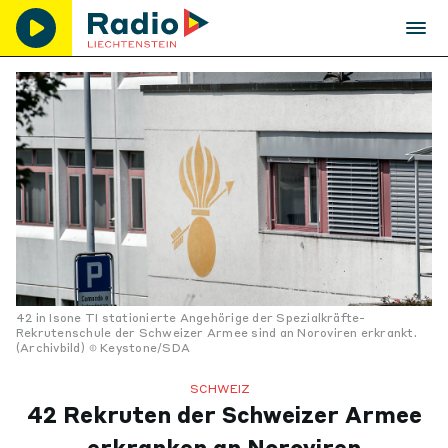
42 in Isone TI stationierte Angehörige der Spezialkräfte-
Rekrutenschule der Schweizer Armee sind an Noroviren erkrankt.
(Archivbild)
Keystone/SDA
SCHWEIZ
42 Rekruten der Schweizer Armee