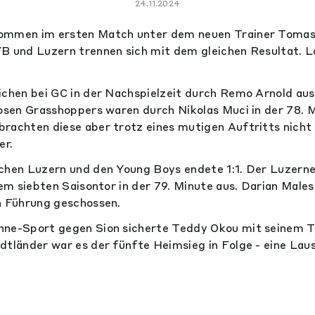
24.11.2024
ommen im ersten Match unter dem neuen Trainer Tomas 
YB und Luzern trennen sich mit dem gleichen Resultat. 
ichen bei GC in der Nachspielzeit durch Remo Arnold aus
losen Grasshoppers waren durch Nikolas Muci in der 78. M
rachten diese aber trotz eines mutigen Auftritts nicht 
er.
chen Luzern und den Young Boys endete 1:1. Der Luzern
nem siebten Saisontor in der 79. Minute aus. Darian Males
n Führung geschossen.
nne-Sport gegen Sion sicherte Teddy Okou mit seinem Tr
dtländer war es der fünfte Heimsieg in Folge - eine Lau