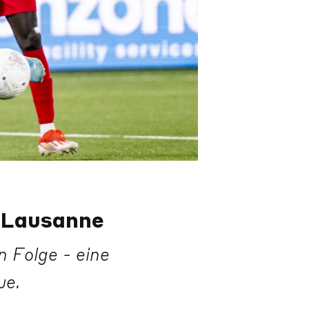
r Lausanne
 Folge - eine
ue.