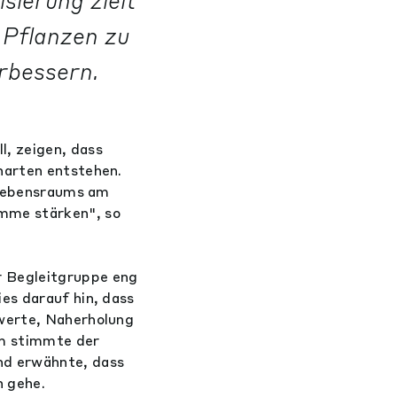
sierung zielt
 Pflanzen zu
rbessern.
, zeigen, dass
narten entstehen.
s Lebensraums am
mme stärken", so
r Begleitgruppe eng
es darauf hin, dass
rwerte, Naherholung
m stimmte der
nd erwähnte, dass
n gehe.