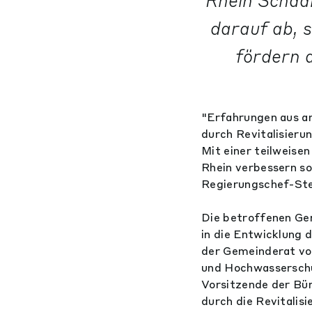
Rhein Schaan
darauf ab, 
fördern 
"Erfahrungen aus an
durch Revitalisieru
Mit einer teilweise
Rhein verbessern s
Regierungschef-Stel
Die betroffenen Ge
in die Entwicklung 
der Gemeinderat von
und Hochwasserschu
Vorsitzende der Bü
durch die Revitalis