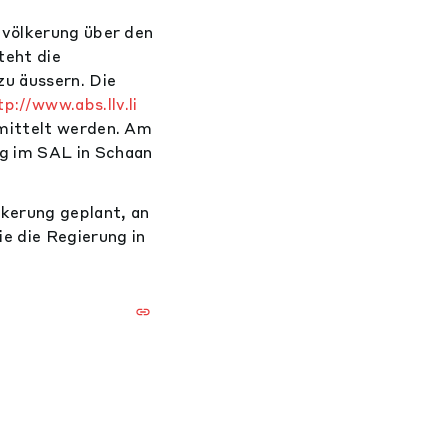
evölkerung über den
teht die
zu äussern. Die
tp://www.abs.llv.li
ittelt werden. Am
g im SAL in Schaan
lkerung geplant, an
e die Regierung in