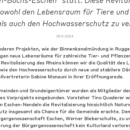
-Buchs-Eschen" statt. Diese Revitali
sowohl den Lebensraum für Tiere und
als auch den Hochwasserschutz zu ve
18.11.2024
deren Projekten, wie der Binnenkanalmündung in Ruggell
ngen neue Lebensräume für zahlreiche Tier- und Pflanze
n Revitalisierung des Rheins können wir die Qualität de
owie den Hochwasserschutz durch neue und stabilere Dä
lvertreterin Sabine Monauni in ihrer Eröffnungsrede.
meinden und Grundeigentümer wurden als Mitglieder de
des Vorprojekts eingebunden. Vorsteher Tino Quaderer wi
 Eschen-Nendeln die Revitalisierung hinsichtlich Natu
tz insgesamt als Chance für die Gemeinde erachte. De
rgergenossenschaft Eschen, Werner Bieberschulte, zu u
ierung der Bürgergenossenschaft kein Kulturland verlore