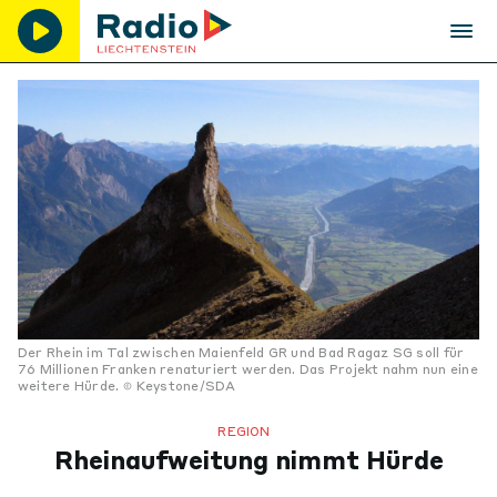
Der Rhein im Tal zwischen Maienfeld GR und Bad Ragaz SG soll für
76 Millionen Franken renaturiert werden. Das Projekt nahm nun eine
weitere Hürde.
Keystone/SDA
REGION
Rheinaufweitung nimmt Hürde