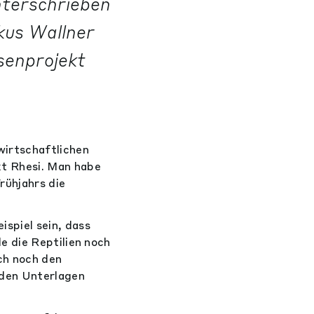
nterschrieben
us Wallner
esenprojekt
wirtschaftlichen
t Rhesi. Man habe
ühjahrs die
spiel sein, dass
e die Reptilien noch
ch noch den
 den Unterlagen