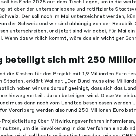
 soll bis Ende 2025 auf dem Tisch liegen, um in die weit
g ist aber der unterschriebene und ratifizierte Staats
Schweiz. Der soll noch im Mai unterzeichnet werden, kün
von der Schweiz und wir sind abhängig von der Republik 
en unterschreiben, und jetzt sind wir dabei, für Mai ei
ll. Wenn das wirklich kommt, wäre das ein wichtiger Schr
 beteiligt sich mit 250 Milli
nd die Kosten für das Projekt mit 1,9 Milliarden Euro fes
en Staaten, erklärt Wallner. „Der Bund muss eine Milliard
taatlich haben wir uns darauf geeinigt, dass sich das Lan
re hinweg verteilt daran beteiligen wird. Diese Vereinb
 und muss dann noch vom Landtag beschlossen werden“, s
für Vorarlberg werden also rund 250 Millionen Euro bet
i-Projektleitung über Mitwirkungsverfahren informieren,
h nutzen, um die Bevölkerung in das Verfahren einzubind
nden wird, soll heute präsentiert werden, wie der ORF 