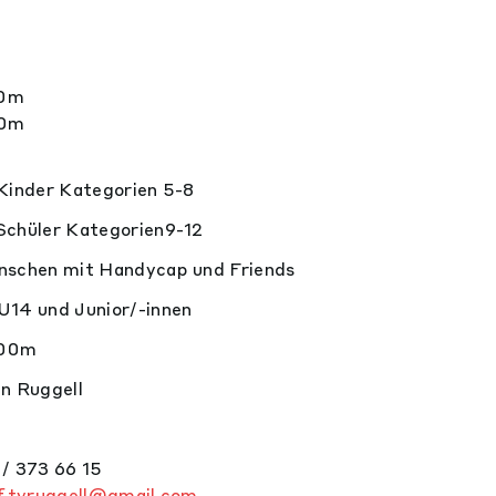
00m
00m
 Kinder Kategorien 5-8
Schüler Kategorien9-12
nschen mit Handycap und Friends
U14 und Junior/-innen
800m
n Ruggell
 / 373 66 15
f.tvruggell@gmail.com