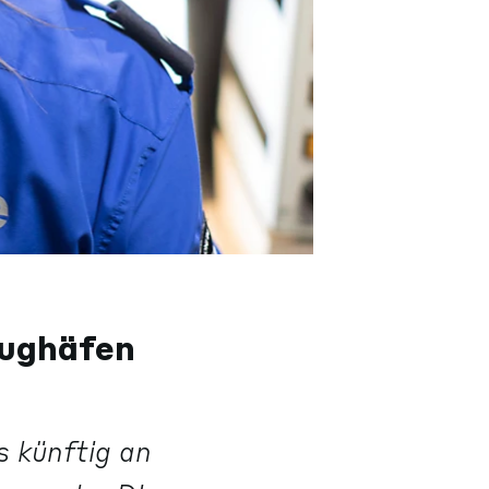
lughäfen
s künftig an