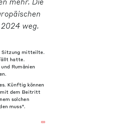
en mehr. Die
uropäischen
z 2024 weg.
 Sitzung mitteilte.
llt hatte.
n und Rumänien
en.
es. Künftig können
 mit dem Beitritt
inem solchen
rden muss".