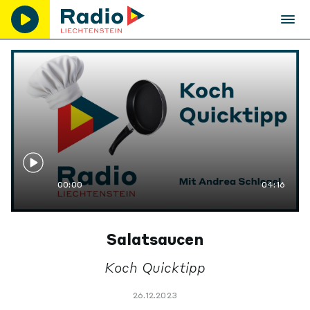
00:00
04:16
Salatsaucen
Koch Quicktipp
26.12.2023