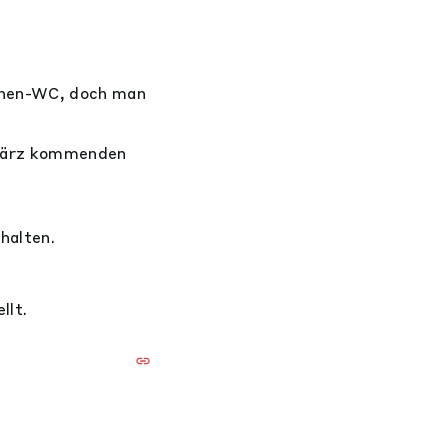
chen-WC, doch man
 März kommenden
halten.
llt.