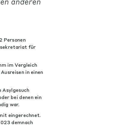
nen anderen
42 Personen
sekretariat für
hm im Vergleich
Ausreisen in einen
n Asylgesuch
der bei denen ein
dig war.
 mit eingerechnet.
 2023 demnach