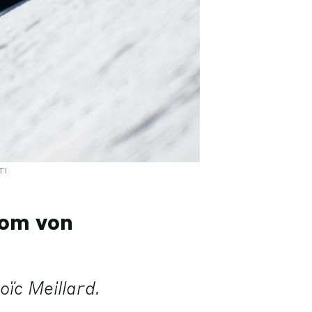
TI
lom von
ïc Meillard.