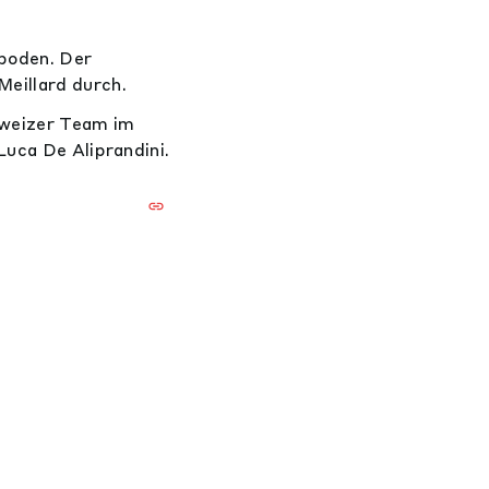
boden. Der
eillard durch.
hweizer Team im
Luca De Aliprandini.