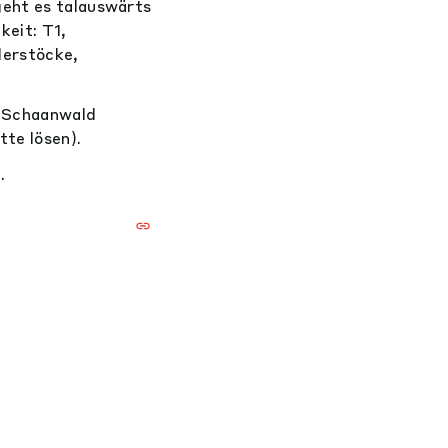
geht es talauswärts
eit: T1,
derstöcke,
b Schaanwald
te lösen).
.