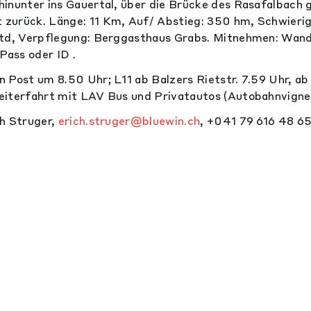
inunter ins Gauertal, über die Brücke des Rasafalbach 
zurück. Länge: 11 Km, Auf/ Abstieg: 350 hm, Schwierigk
Std, Verpflegung: Berggasthaus Grabs. Mitnehmen: Wan
Pass oder ID .
 Post um 8.50 Uhr; L11 ab Balzers Rietstr. 7.59 Uhr, a
eiterfahrt mit LAV Bus und Privatautos (Autobahnvignet
h Struger,
erich.struger@bluewin.ch
, +041 79 616 48 65