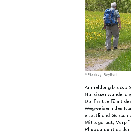
Pixabay_RoyBuri
Anmeldung bis 6.5.
Narzissenwanderung
Dorfmitte führt der
Wegweisern des Narz
Stettli und Ganschi
Mittagsrast, Verpfl
Pliggug geht es dan