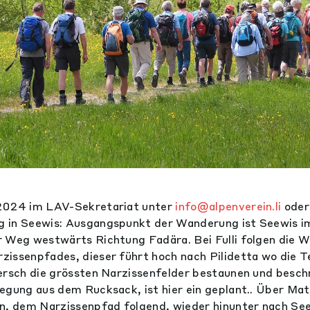
2024 im LAV-Sekretariat unter
info@alpenverein.li
oder
 in Seewis: Ausgangspunkt der Wanderung ist Seewis im
 Weg westwärts Richtung Fadära. Bei Fulli folgen die 
issenpfades, dieser führt hoch nach Pilidetta wo die T
ersch die grössten Narzissenfelder bestaunen und besc
egung aus dem Rucksack, ist hier ein geplant.. Über Ma
n, dem Narzissenpfad folgend, wieder hinunter nach See