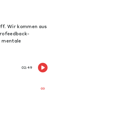
off. Wir kommen aus
urofeedback-
h mentale
02:49