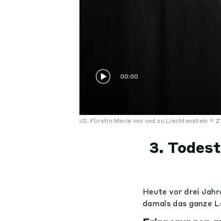
00:00
I.D. Fürstin Marie von und zu Liechtenstein
Z
3. Todest
Heute vor drei Jahr
damals das ganze La