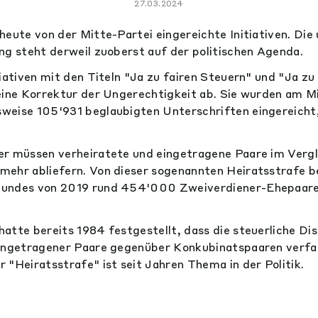
27.03.2024
heute von der Mitte-Partei eingereichte Initiativen. Die
ng steht derweil zuoberst auf der politischen Agenda.
tiativen mit den Titeln "Ja zu fairen Steuern" und "Ja z
eine Korrektur der Ungerechtigkeit ab. Sie wurden am M
eise 105'931 beglaubigten Unterschriften eingereicht,
er müssen verheiratete und eingetragene Paare im Vergl
mehr abliefern. Von dieser sogenannten Heiratsstrafe 
Bundes von 2019 rund 454'000 Zweiverdiener-Ehepaar
atte bereits 1984 festgestellt, dass die steuerliche Di
eingetragener Paare gegenüber Konkubinatspaaren verfas
 "Heiratsstrafe" ist seit Jahren Thema in der Politik.