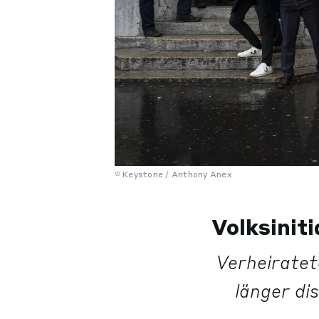
Keystone / Anthony Anex
Volksinit
Verheiratet
länger di