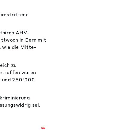
 umstrittene
u fairen AHV-
ittwoch in Bern mit
 wie die Mitte-
eich zu
betroffen waren
e und 250'000
skriminierung
sungswidrig sei.