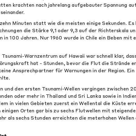
atten krachten nach jahrelang aufgebauter Spannung auf
seinander.
ehn Minuten statt wie die meisten einige Sekunden. Es
hnungen die Stärke 9,1 oder 9,3 auf der Richterskala u
 in 100 Jahren. Nur 1960 wurde in Chile ein Beben mit e
Tsunami-Warnzentrum auf Hawaii war schnell klar, dass
rungskraft hat - Stunden, bevor die Flut die Strände er
keine Ansprechpartner für Warnungen in der Region. Ei
lte.
 und den ersten Tsunami-Wellen vergingen zwischen 20
unden oder mehr in Thailand und Sri Lanka sowie in Indi
m in vielen Gebieten zuerst ein Wellental die Küste err
 einigen Orten gar bis zu sechs Flutwellen mit steigend
hr als sechs Stunden erreichten die meterhohen Wellen 
Ort