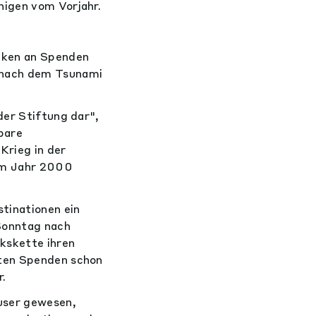
nigen vom Vorjahr.
anken an Spenden
 nach dem Tsunami
der Stiftung dar",
bare
Krieg in der
 im Jahr 2000
stinationen ein
Sonntag nach
ckskette ihren
sten Spenden schon
r.
user gewesen,