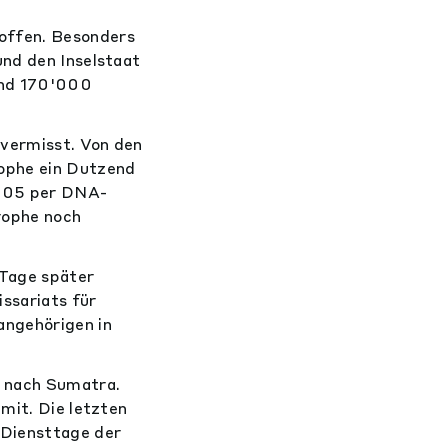
offen. Besonders
und den Inselstaat
rund 170'000
 vermisst. Von den
ophe ein Dutzend
2005 per DNA-
trophe noch
 Tage später
ssariats für
angehörigen in
r nach Sumatra.
mit. Die letzten
 Diensttage der