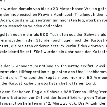
r wurden damals von bis zu 20 Meter hohen Wellen getr
n der indonesischen Provinz Aceh auch Thailand, Indien 
in Aceh, das dem Epizentrum am nächsten lag, starben 
ionen Menschen wurden obdachlos.
alten noch mehr als 500 Touristen aus der Schweiz als
ern wurden in den Stunden und Tagen nach der Katastr
r Ort, die meisten anderen erst im Verlauf des Jahres 
weiz identifiziert. Fünf wurden ein Jahr nach der Katas
e der 5. Januar zum nationalen Trauertag erklärt. Zwei
esrat eine Hilfsoperation zugunsten des Uno-Hochkommi
) mit drei Transporthelikoptern und maximal 50 Armee
n der Katastrophe am stärksten betroffenen Land.
h dem Seebeben flog die Schweiz 368 Tonnen Hilfsgüte
ten arbeiteten vor Ort bei der Identifizierung von Toten 
fsoperation kehrten am 12. März zurück. Die Anzahl der