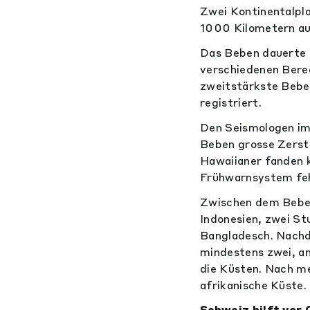
Zwei Kontinentalpl
1000 Kilometern au
Das Beben dauerte z
verschiedenen Berec
zweitstärkste Beben
registriert.
Den Seismologen im 
Beben grosse Zerstö
Hawaiianer fanden 
Frühwarnsystem feh
Zwischen dem Beben
Indonesien, zwei St
Bangladesch. Nachde
mindestens zwei, an
die Küsten. Nach me
afrikanische Küste.
Schweiz hilft vor 