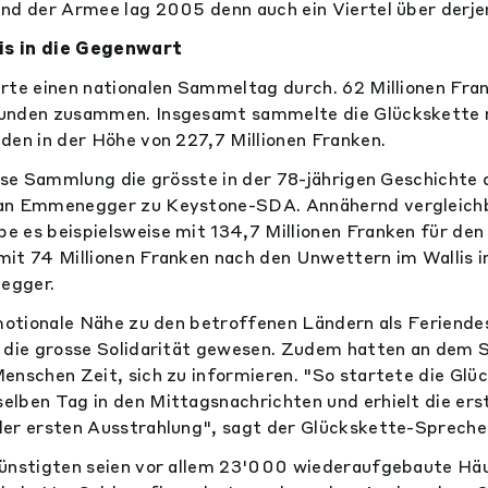
nd der Armee lag 2005 denn auch ein Viertel über derje
s in die Gegenwart
rte einen nationalen Sammeltag durch. 62 Millionen Fr
tunden zusammen. Insgesamt sammelte die Glückskette
den in der Höhe von 227,7 Millionen Franken.
iese Sammlung die grösste in der 78-jährigen Geschichte 
ian Emmenegger zu Keystone-SDA. Annähernd vergleich
 es beispielsweise mit 134,7 Millionen Franken für den 
mit 74 Millionen Franken nach den Unwettern im Wallis
egger.
emotionale Nähe zu den betroffenen Ländern als Feriende
r die grosse Solidarität gewesen. Zudem hatten an dem 
enschen Zeit, sich zu informieren. "So startete die Glü
lben Tag in den Mittagsnachrichten und erhielt die er
er ersten Ausstrahlung", sagt der Glückskette-Spreche
günstigten seien vor allem 23'000 wiederaufgebaute Hä