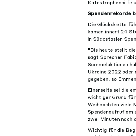
Katastrophenhilfe u
Spendenrekorde bi
Die Glückskette füh
kamen innert 24 S
in Südostasien Spen
"Bis heute stellt d
sagt Sprecher Fab
Sammelaktionen habe
Ukraine 2022 oder 
gegeben, so Emmen
Einerseits sei die 
wichtiger Grund fü
Weihnachten viele M
Spendenaufruf am se
zwei Minuten nach d
Wichtig für die Be