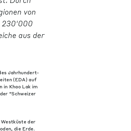
st. Durch
gionen von
d 230'000
iche aus der
des Jahrhundert-
eiten (EDA) auf
n in Khao Lak im
 der "Schweizer
r Westküste der
oden, die Erde.