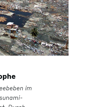
ophe
Seebeben im
Tsunami-