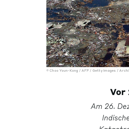
Choo Youn-Kong / AFP / Getty Images / Archi
Vor
Am 26. Dez
Indisch