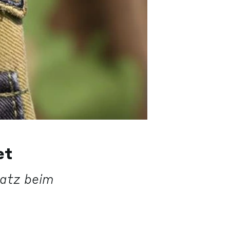
et
atz beim