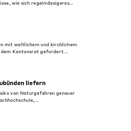
lüsse, wie sich regelmässigeres
sind aber nicht möglich.
en mit weltlichem und kirchlichem
s dem Kantonsrat gefordert.
e von der Kirche geführt wurde.
in kantonales Sonderschulheim.
ubünden liefern
isiko von Naturgefahren genauer
Fachhochschule,
n.