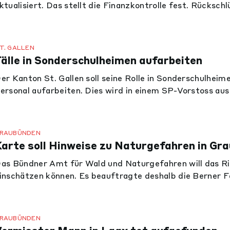
ktualisiert. Das stellt die Finanzkontrolle fest. Rücksch
ufdatieren auf die Gesundheitskosten auswirken würde, 
T. GALLEN
Fälle in Sonderschulheimen aufarbeiten
er Kanton St. Gallen soll seine Rolle in Sonderschulheim
ersonal aufarbeiten. Dies wird in einem SP-Vorstoss au
onkret geht es um ein Kinderheim in Lütisburg, das lang
988 wurde die Institution reorganisiert. Heute ist sie e
RAUBÜNDEN
Karte soll Hinweise zu Naturgefahren in Gra
as Bündner Amt für Wald und Naturgefahren will das R
inschätzen können. Es beauftragte deshalb die Berner 
efahrenhinweiskarten für den ganzen Kanton zu erstelle
RAUBÜNDEN