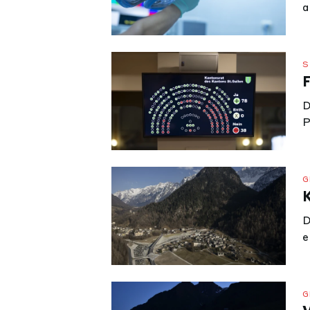
a
A
S
D
P
K
1
G
D
e
G
G