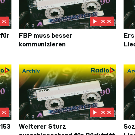
0:00
00:00
für
FBP muss besser
Ers
kommunizieren
Lie
0:00
00:00
 153
Weiterer Sturz
Soz