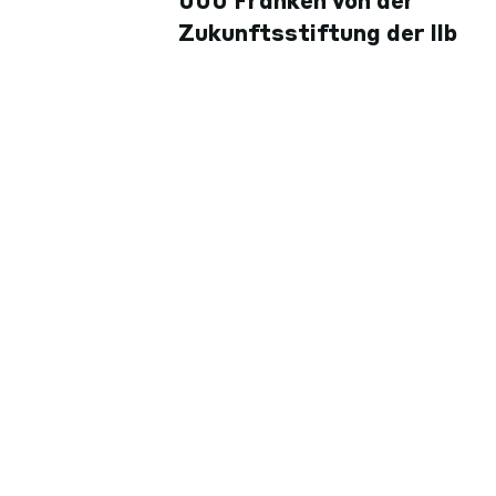
000 Franken von der
Zukunftsstiftung der llb