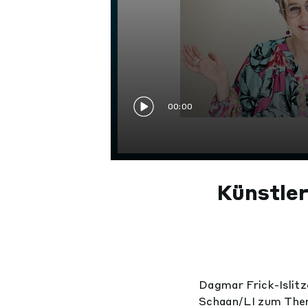
00:00
Künstle
Dagmar Frick-Islitz
Schaan/LI zum Them