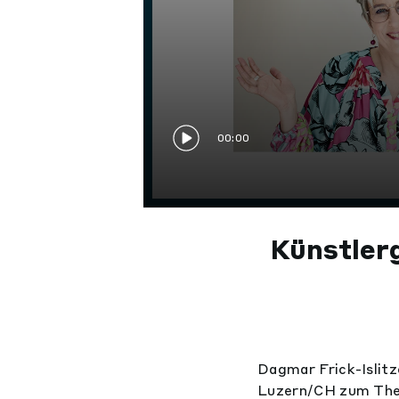
00:00
Künstler
Dagmar Frick-Islitz
Luzern/CH zum Them