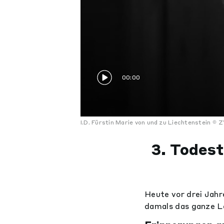
00:00
I.D. Fürstin Marie von und zu Liechtenstein
Z
3. Todest
Heute vor drei Jahr
damals das ganze La