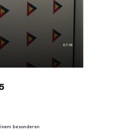
07:18
5
 einem besonderen