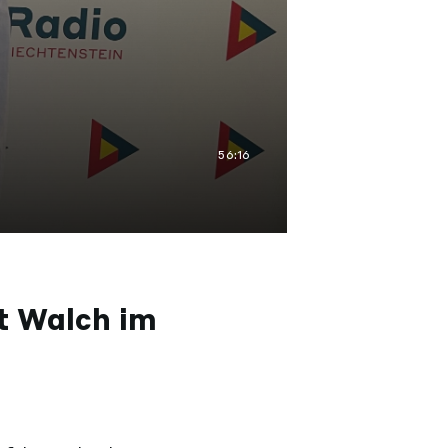
56:16
t Walch im