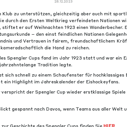
28.12.2023
 Klub zu unterstützen, gleichzeitig aber auch mit sportl
e durch den Ersten Weltkrieg verfeindeten Nationen w
stiftet er auf Weihnachten 1923 einen Wanderbecher. Er
iftungsurkunde – den einst feindlichen Nationen Gelegenh
ändnis und Vertrauen in fairem, freundschaftlichem Kr
kameradschaftlich die Hand zu reichen.
es Spengler Cups fand im Jahr 1923 statt und war ein E
 jahrzehntelange Tradition legte.
t sich schnell zu einem Schaufenster für hochklassiges
bt ein Highlight im Jahreskalender der Eishockeyfans.
 verspricht der Spengler Cup wieder erstklassige Spiele
blickt gespannt nach Davos, wenn Teams aus aller Welt
 zur Geschichte des Spengler Cups finden Sie
HIER