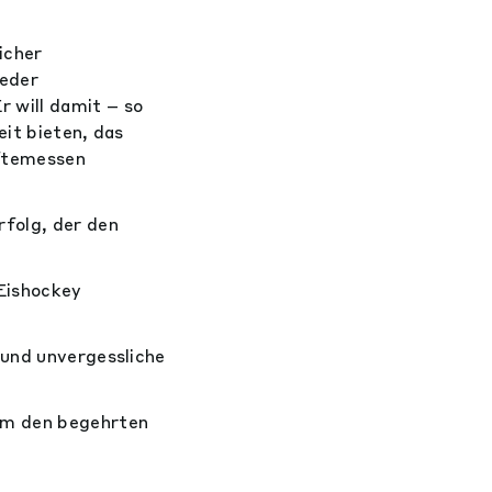
icher
ieder
 will damit – so
eit bieten, das
äftemessen
rfolg, der den
 Eishockey
 und unvergessliche
 um den begehrten