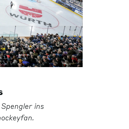
s
Spengler ins
hockeyfan.