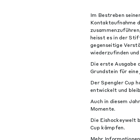
Im Bestreben seinen
Kontaktaufnahme di
zusammenzuführen, 
heisst es in der St
gegenseitige Verst
wiederzufinden und 
Die erste Ausgabe d
Grundstein für eine
Der Spengler Cup ha
entwickelt und blei
Auch in diesem Jahr
Momente.
Die Eishockeywelt 
Cup kämpfen.
Mehr Informationen