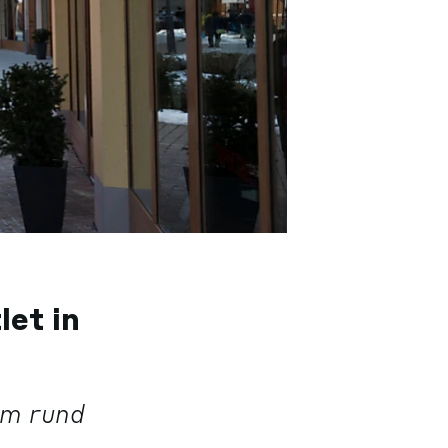
et in
um rund