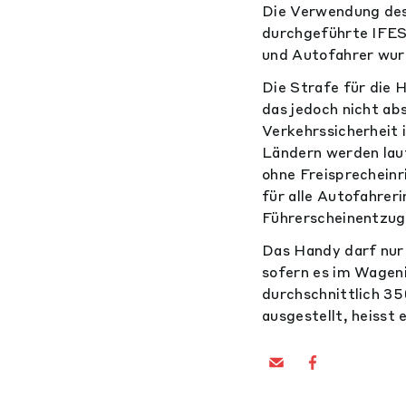
Die Verwendung des 
durchgeführte IFES
und Autofahrer wur
Die Strafe für die 
das jedoch nicht a
Verkehrssicherheit 
Ländern werden laut
ohne Freisprechein
für alle Autofahreri
Führerscheinentzug
Das Handy darf nur
sofern es im Wageni
durchschnittlich 3
ausgestellt, heisst 