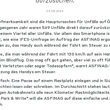
aufzusuchen.
24.08.2024
fmerksamkeit sind die Hauptursachen für Unfälle auf Ö
gangenen Jahr waren 569 Unfälle direkt darauf zurückz
einem Viertel aller Unfälle. Vor allem das Smartphone is
r, wie eine IFES-Umfrage im Auftrag der ASFINAG erga
ben zu, das Handy auch während der Fahrt am Steuer zu 
de, die man während der Fahrt mit 130 km/h auf sein Ha
m Blindflug. Das mag oft gut gehen, aber viel zu oft fü
it Verletzten oder sogar Todesopfern“, warnt ASFINAG
tzung des Handys am Steuer.
fach: Eine Pause auf einem Rastplatz einlegen und in Si
ichten lesen oder schreiben. Im Durchschnitt stehen l
gen Autobahnnetz alle neun Kilometer Rastmöglichkeite
Park & Write“ will die ASFINAG auf diese einfache und 
n.