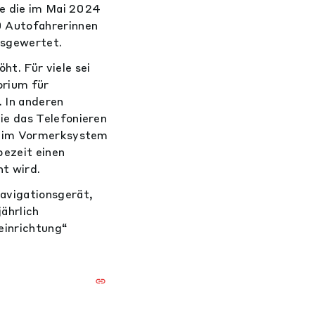
ie die im Mai 2024
 Autofahrerinnen
usgewertet.
t. Für viele sei
orium für
. In anderen
ie das Telefonieren
ng im Vormerksystem
bezeit einen
t wird.
avigationsgerät,
ährlich
einrichtung“