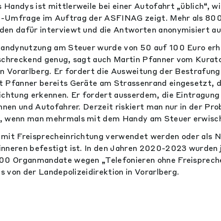
Handys ist mittlerweile bei einer Autofahrt „üblich“, w
-Umfrage im Auftrag der ASFINAG zeigt. Mehr als 800
den dafür interviewt und die Antworten anonymisiert a
Handynutzung am Steuer wurde von 50 auf 100 Euro erhöh
bschreckend genug, sagt auch Martin Pfanner vom Kurat
in Vorarlberg. Er fordert die Ausweitung der Bestrafung
 Pfanner bereits Geräte am Strassenrand eingesetzt, d
richtung erkennen. Er fordert ausserdem, die Eintragu
nnen und Autofahrer. Derzeit riskiert man nur in der Pro
, wenn man mehrmals mit dem Handy am Steuer erwisch
 mit Freisprecheinrichtung verwendet werden oder als N
nneren befestigt ist. In den Jahren 2020-2023 wurden j
500 Organmandate wegen „Telefonieren ohne Freisprech
es von der Landepolizeidirektion in Vorarlberg.