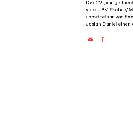
Der 22-jährige Liec
vom USV Eschen/Mau
unmittelbar vor End
Josiah Daniel einen