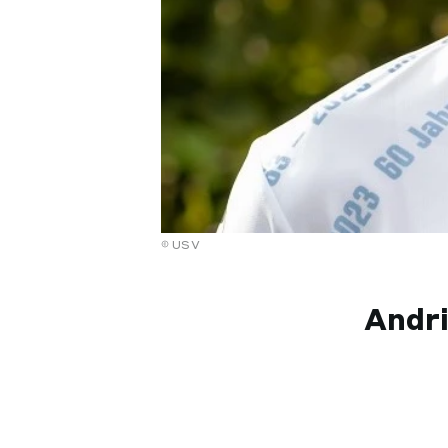
USV
Andri