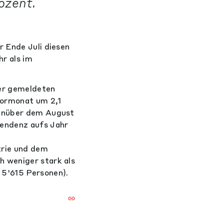
ozent.
r Ende Juli diesen
r als im
der gemeldeten
Vormonat um 2,1
genüber dem August
Tendenz aufs Jahr
trie und dem
h weniger stark als
 5'615 Personen).