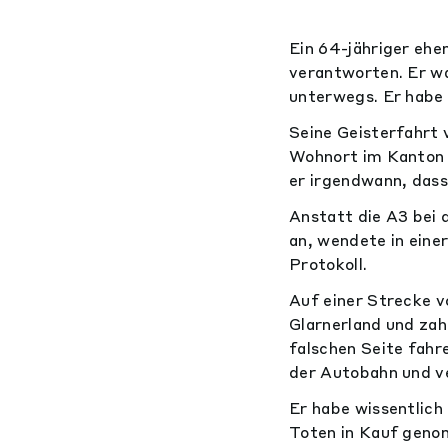
Ein 64-jähriger ehe
verantworten. Er wa
unterwegs. Er habe
Seine Geisterfahrt 
Wohnort im Kanton 
er irgendwann, dass
Anstatt die A3 bei 
an, wendete in eine
Protokoll.
Auf einer Strecke vo
Glarnerland und zah
falschen Seite fahre
der Autobahn und ver
Er habe wissentlich
Toten in Kauf genom