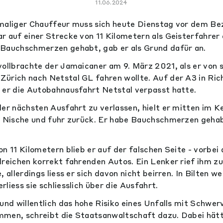
11.06.2024
maliger Chauffeur muss sich heute Dienstag vor dem Bez
r auf einer Strecke von 11 Kilometern als Geisterfahrer
 Bauchschmerzen gehabt, gab er als Grund dafür an.
vollbrachte der Jamaicaner am 9. März 2021, als er von
Zürich nach Netstal GL fahren wollte. Auf der A3 in Ri
 er die Autobahnausfahrt Netstal verpasst hatte.
der nächsten Ausfahrt zu verlassen, hielt er mitten im 
r Nische und fuhr zurück. Er habe Bauchschmerzen gehab
n 11 Kilometern blieb er auf der falschen Seite - vorbei
lreichen korrekt fahrenden Autos. Ein Lenker rief ihm zu
, allerdings liess er sich davon nicht beirren. In Bilten 
liess sie schliesslich über die Ausfahrt.
 und willentlich das hohe Risiko eines Unfalls mit Schwer
men, schreibt die Staatsanwaltschaft dazu. Dabei hätte