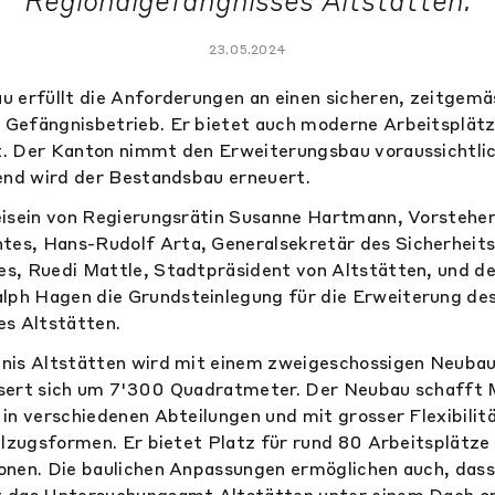
Regionalgefängnisses Altstätten.
23.05.2024
 erfüllt die Anforderungen an einen sicheren, zeitgem
Gefängnisbetrieb. Er bietet auch moderne Arbeitsplätz
. Der Kanton nimmt den Erweiterungsbau voraussichtlic
end wird der Bestandsbau erneuert.
eisein von Regierungsrätin Susanne Hartmann, Vorsteher
s, Hans-Rudolf Arta, Generalsekretär des Sicherheits
s, Ruedi Mattle, Stadtpräsident von Altstätten, und de
h Hagen die Grundsteinlegung für die Erweiterung de
es Altstätten.
nis Altstätten wird mit einem zweigeschossigen Neubau
sert sich um 7'300 Quadratmeter. Der Neubau schafft M
in verschiedenen Abteilungen und mit grosser Flexibilitä
llzugsformen. Er bietet Platz für rund 80 Arbeitsplätze 
nen. Die baulichen Anpassungen ermöglichen auch, dass
 das Untersuchungsamt Altstätten unter einem Dach or