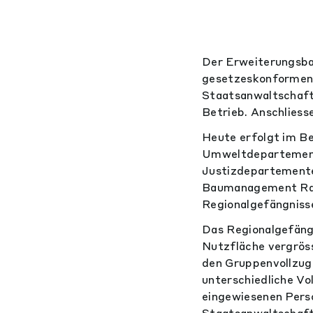
Der Erweiterungsbau
gesetzeskonformen 
Staatsanwaltschaft
Betrieb. Anschliess
Heute erfolgt im B
Umweltdepartemente
Justizdepartemente
Baumanagement Ralp
Regionalgefängniss
Das Regionalgefäng
Nutzfläche vergrös
den Gruppenvollzug 
unterschiedliche Vo
eingewiesenen Perso
Staatsanwaltschaft