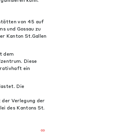
stätten von 45 auf
ums und Gossau zu
er Kanton St.Gallen
it dem
lzentrum. Diese
rativhaft ein
astet. Die
 der Verlegung der
ei des Kantons St.