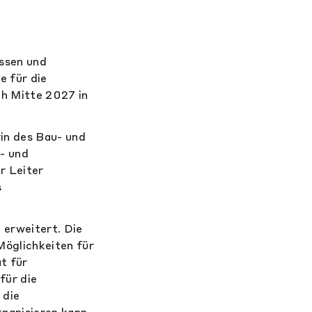
ässen und
e für die
h Mitte 2027 in
in des Bau- und
- und
r Leiter
s
 erweitert. Die
öglichkeiten für
t für
für die
 die
ganisieren kann.