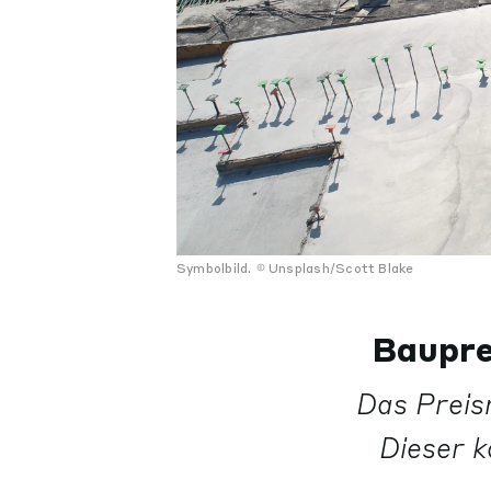
Symbolbild.
Unsplash/Scott Blake
Baupre
Das Preis
Dieser k