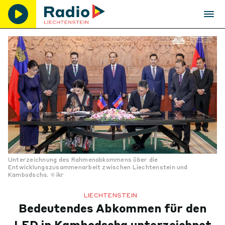
Unterzeichnung des Rahmenabkommens über die
Entwicklungszusammenarbeit zwischen Liechtenstein und
Kambodscha.
ikr
LIECHTENSTEIN
Bedeutendes Abkommen für den