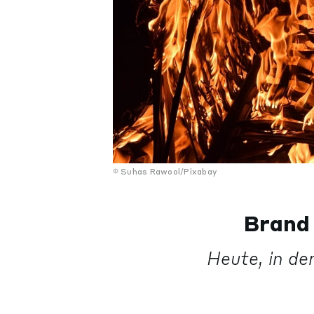
Suhas Rawool/Pixabay
Brand 
Heute, in d