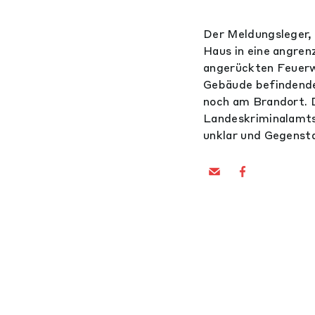
Der Meldungsleger, 
Haus in eine angren
angerückten Feuerw
Gebäude befindende 
noch am Brandort. 
Landeskriminalamts
unklar und Gegensta