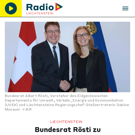
Bundesrat Albert Rösti, Vorsteher des Eidgenössischen
Departements für Umwelt, Verkehr, Energie und Kommunikation
(UVEK) und Liechtensteins Regierungschef-Stellvertreterin Sabine
Monauni
IKR
LIECHTENSTEIN
Bundesrat Rösti zu