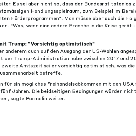
er. Es sei aber nicht so, dass der Bundesrat tatenlos 
etzmässigen Handlungsspielraum, zum Beispiel im Berei
nten Förderprogrammen". Man müsse aber auch die Fol
. "Was, wenn eine andere Branche in die Krise gerät -
t Trump: "Vorsichtig optimistisch"
er anderem auch auf den Ausgang der US-Wahlen angesp
 der Trump-Administration habe zwischen 2017 und 2
e zweite Amtszeit sei er vorsichtig optimistisch, was die
Zusammenarbeit betreffe.
n für ein mögliches Freihandelsabkommen mit den USA s
r fünf Jahren. Die beidseitigen Bedingungen würden nic
en, sagte Parmelin weiter.