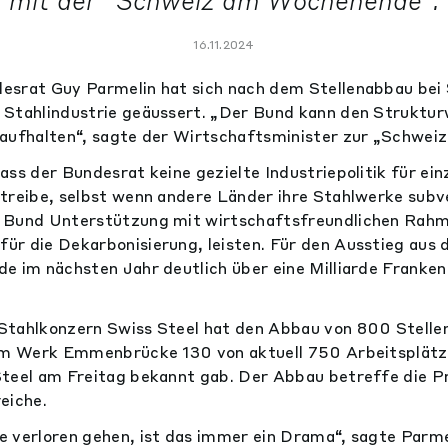
mit der "Schweiz am Wochenende".
16.11.2024
srat Guy Parmelin hat sich nach dem Stellenabbau bei 
 Stahlindustrie geäussert. „Der Bund kann den Struktur
 aufhalten“, sagte der Wirtschaftsminister zur „Schwe
ass der Bundesrat keine gezielte Industriepolitik für ei
treibe, selbst wenn andere Länder ihre Stahlwerke subv
 Bund Unterstützung mit wirtschaftsfreundlichen Rah
r die Dekarbonisierung, leisten. Für den Ausstieg aus d
e im nächsten Jahr deutlich über eine Milliarde Franke
Stahlkonzern Swiss Steel hat den Abbau von 800 Stellen
 im Werk Emmenbrücke 130 von aktuell 750 Arbeitsplätz
teel am Freitag bekannt gab. Der Abbau betreffe die P
eiche.
 verloren gehen, ist das immer ein Drama“, sagte Parm