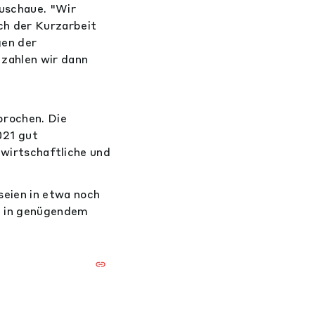
zuschaue. "Wir
ch der Kurzarbeit
gen der
 zahlen wir dann
rochen. Die
021 gut
 wirtschaftliche und
eien in etwa noch
ht in genügendem