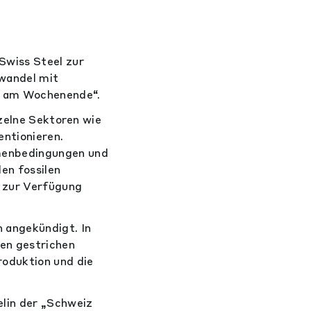
Swiss Steel zur
wandel mit
iz am Wochenende“.
nzelne Sektoren wie
entionieren.
menbedingungen und
en fossilen
n zur Verfügung
 angekündigt. In
en gestrichen
roduktion und die
elin der „Schweiz