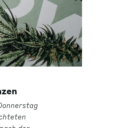
nzen
 Donnerstag
chteten