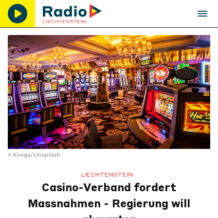
Kvnga/Unsplash
LIECHTENSTEIN
Casino-Verband fordert
Massnahmen - Regierung will