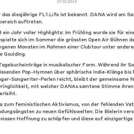
27.02.2024
r das diesjährige FL1.Life ist bekannt. DANA wird am Sa
bereich auftreten.
in Jahr voller Highlights: Im Frühling wurde sie für ei
rspielte sich im Sommer die grössten Open Air Bühnen d
gangenen Monaten im Rahmen einer Clubtour unter ande
ie Goulding.
agebucheinträge in musikalischer Form. Während ihr S
reissenden Pop-Hymnen über sphärische Indie-Klänge bis 
nger-Songwriter-Perlen reicht, bleibt der gemeinsame 
Dringlichkeit, mit welcher DANAs samtene Stimme ihren
rleiht.
 zum feministischen Aktivismus, von der fehlenden Vat
ndungsängsten zu neuen Gefühlswelten: Die Bielerin vers
nissen Hoffnung zu schöpfen und diese auf einzigartige