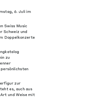
mstag, 6. Juli im
nen Swiss Music
er Schweiz und
rem Doppelkonzerte
ongkatalog
hin zu
Nenner
 persönlichsten
erfigur zur
teht es, auch aus
 Art und Weise mit