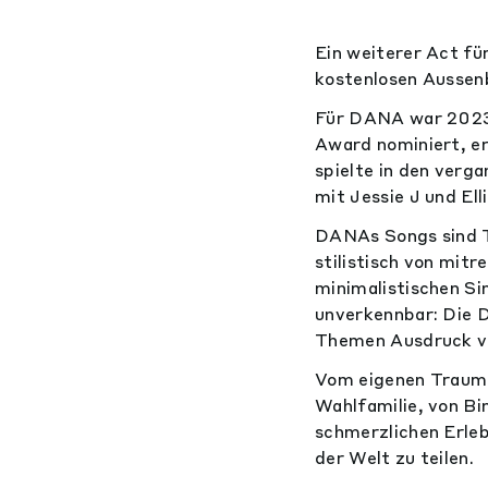
Ein weiterer Act fü
kostenlosen Aussen
Für DANA war 2023 e
Award nominiert, e
spielte in den ver
mit Jessie J und Ell
DANAs Songs sind T
stilistisch von mit
minimalistischen Si
unverkennbar: Die 
Themen Ausdruck ve
Vom eigenen Trauma
Wahlfamilie, von Bi
schmerzlichen Erleb
der Welt zu teilen.