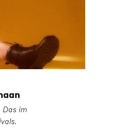
haan
. Das im
vals.