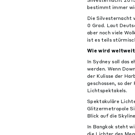
bestimmt immer wie
Die Silvesternacht 
0 Grad. Laut Deutsc
aber noch viele Wo
ist es teils stürmisc
Wie wird weltweit
In Sydney soll das 
werden. Wenn Down 
der Kulisse der Ha
geschossen, so der 
Lichtspektakels.
Spektakuläre Lichte
Glitzermetropole S
Blick auf die Skyli
In Bangkok steht wi
die Lichter des Meg