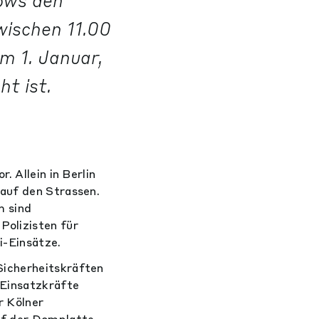
ows den
wischen 11.00
 1. Januar,
t ist.
. Allein in Berlin
 auf den Strassen.
m sind
Polizisten für
i-Einsätze.
Sicherheitskräften
 Einsatzkräfte
r Kölner
uf der Domplatte