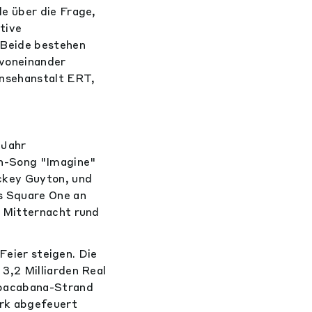
e über die Frage,
tive
 Beide bestehen
 voneinander
rnsehanstalt ERT,
 Jahr
n-Song "Imagine"
ckey Guyton, und
s Square One an
t Mitternacht rund
Feier steigen. Die
3,2 Milliarden Real
opacabana-Strand
erk abgefeuert