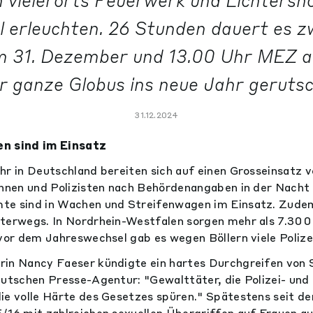
n vielerorts Feuerwerk und Lichtersh
erleuchten. 26 Stunden dauert es z
 31. Dezember und 13.00 Uhr MEZ am
er ganze Globus ins neue Jahr gerutsch
31.12.2024
en sind im Einsatz
r in Deutschland bereiten sich auf einen Grosseinsatz vor
innen und Polizisten nach Behördenangaben in der Nacht
te sind in Wachen und Streifenwagen im Einsatz. Zude
terwegs. In Nordrhein-Westfalen sorgen mehr als 7.300 
 vor dem Jahreswechsel gab es wegen Böllern viele Polize
in Nancy Faeser kündigte ein hartes Durchgreifen von 
eutschen Presse-Agentur: "Gewalttäter, die Polizei- und
ie volle Härte des Gesetzes spüren." Spätestens seit de
/16 mit zahlreichen sexuellen Übergriffen auf Frauen a