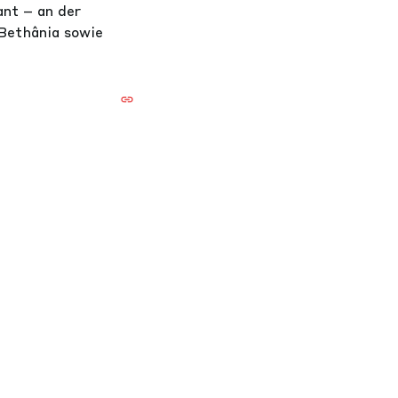
nt – an der
Bethânia sowie