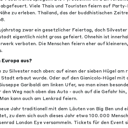
abgefeuert. Viele Thais und Touristen feiern auf Party
ähe zu erleben. Thailand, das der buddhistischen Zeitr
68.
ujahrstag zwar ein gesetzlicher Feiertag, doch Silvester 
tadt eigentlich nicht gross gefeiert. Ohnehin ist innerha
werk verboten. Die Menschen feiern eher auf kleineren,
s.
n Europa aus?
le zu Silvester nach oben: auf einen der sieben Hügel am
e Stadt erbaut wurde. Oder auf den Gianicolo-Hügel mi
iuseppe Garibaldi am linken Ufer, wo man einen besonde
ür den Weg nach oben das Auto - auch auf die Gefahr hin
 Man kann auch am Lenkrad feiern.
neue Jahr traditionell mit dem Läuten von Big Ben und 
tet, zu dem sich auch dieses Jahr etwa 100.000 Mensc
enrad London Eye versammeln. Tickets für den Event s