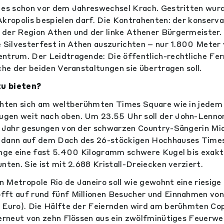
 es schon vor dem Jahreswechsel Krach. Gestritten wurd
Akropolis bespielen darf. Die Kontrahenten: der konserva
 der Region Athen und der linke Athener Bürgermeister.
e Silvesterfest in Athen auszurichten – nur 1.800 Meter
ntrum. Der Leidtragende: Die öffentlich-rechtliche Fe
che der beiden Veranstaltungen sie übertragen soll.
u bieten?
ichten sich am weltberühmten Times Square wie in jedem
gen weit nach oben. Um 23.55 Uhr soll der John-Lenno
em Jahr gesungen von der schwarzen Country-Sängerin Mi
 dann auf dem Dach des 26-stöckigen Hochhauses Time
ange eine fast 5.400 Kilogramm schwere Kugel bis exak
nten. Sie ist mit 2.688 Kristall-Dreiecken verziert.
en Metropole Rio de Janeiro soll wie gewohnt eine riesige 
ft auf rund fünf Millionen Besucher und Einnahmen von 
n Euro). Die Hälfte der Feiernden wird am berühmten C
 erneut von zehn Flössen aus ein zwölfminütiges Feuerw