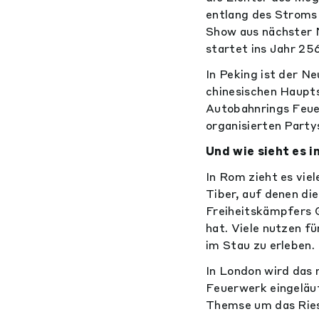
entlang des Stroms 
Show aus nächster N
startet ins Jahr 25
In Peking ist der Ne
chinesischen Haupts
Autobahnrings Feuer
organisierten Party
Und wie sieht es i
In Rom zieht es vie
Tiber, auf denen di
Freiheitskämpfers G
hat. Viele nutzen f
im Stau zu erleben.
In London wird das 
Feuerwerk eingeläu
Themse um das Ries