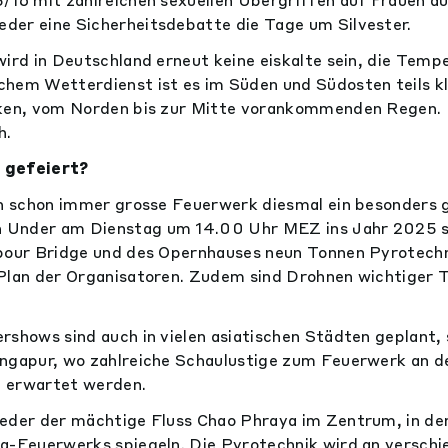
der eine Sicherheitsdebatte die Tage um Silvester.
wird in Deutschland erneut keine eiskalte sein, die Temp
hem Wetterdienst ist es im Süden und Südosten teils kla
lken, vom Norden bis zur Mitte vorankommenden Regen. 
h.
 gefeiert?
eh schon immer grosse Feuerwerk diesmal ein besonders 
Under am Dienstag um 14.00 Uhr MEZ ins Jahr 2025 s
rbour Bridge und des Opernhauses neun Tonnen Pyrotech
Plan der Organisatoren. Zudem sind Drohnen wichtiger T
rshows sind auch in vielen asiatischen Städten geplant, 
ingapur, wo zahlreiche Schaulustige zum Feuerwerk an d
ne erwartet werden.
eder der mächtige Fluss Chao Phraya im Zentrum, in dem
a-Feuerwerks spiegeln. Die Pyrotechnik wird an versch