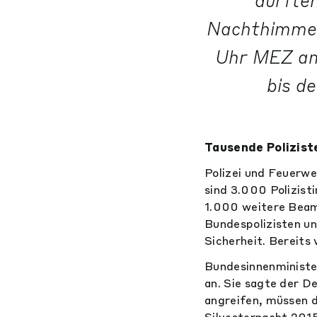
dürfte
Nachthimmel 
Uhr MEZ am
bis d
Tausende Polizist
Polizei und Feuerweh
sind 3.000 Polizist
1.000 weitere Beam
Bundespolizisten un
Sicherheit. Bereits
Bundesinnenminister
an. Sie sagte der D
angreifen, müssen d
Silvesternacht 2015