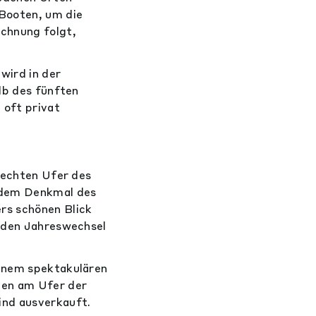
-Booten, um die
echnung folgt,
wird in der
lb des fünften
 oft privat
 rechten Ufer des
t dem Denkmal des
rs schönen Blick
, den Jahreswechsel
einem spektakulären
hen am Ufer der
ind ausverkauft.