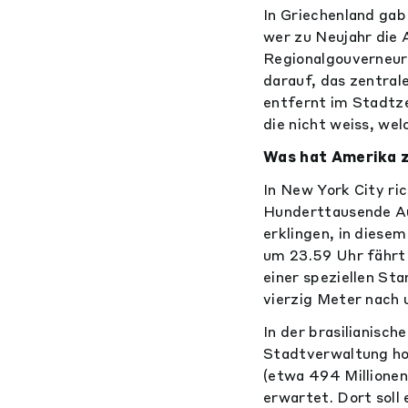
In Griechenland gab
wer zu Neujahr die 
Regionalgouverneur
darauf, das zentral
entfernt im Stadtze
die nicht weiss, wel
Was hat Amerika z
In New York City r
Hunderttausende Au
erklingen, in dies
um 23.59 Uhr fährt
einer speziellen St
vierzig Meter nach u
In der brasilianisch
Stadtverwaltung hof
(etwa 494 Millione
erwartet. Dort soll