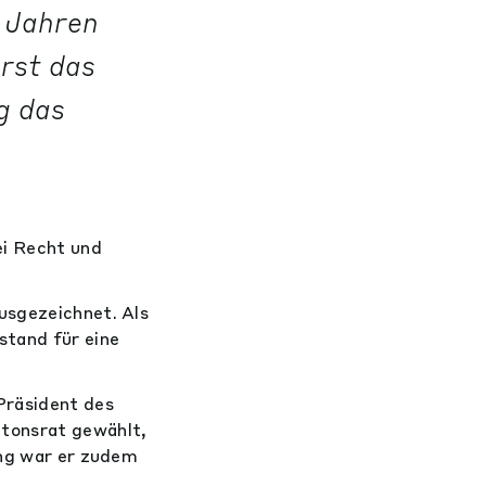
2 Jahren
erst das
g das
ei Recht und
usgezeichnet. Als
stand für eine
Präsident des
ntonsrat gewählt,
ung war er zudem