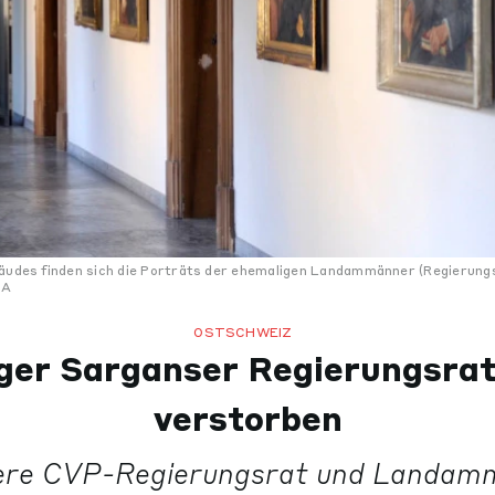
bäudes finden sich die Porträts der ehemaligen Landammänner (Regierung
DA
OSTSCHWEIZ
ger Sarganser Regierungsrat
verstorben
ere CVP-Regierungsrat und Landam