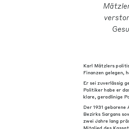
Mätzler
verstor
Gesu
Karl Mätzlers polit
Finanzen gelegen, he
Er sei zuverlässig 
Politiker habe er d
klare, geradlinige Po
Der 1931 geborene 
Bezirks Sargans sow
zwei Jahre lang prä
Mitglied des Kassati