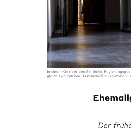
In einem Korridor des St. Galler Regierungsge
gleich zweimal inne. (Archivbild)
Keystone/S
Ehemali
Der früh