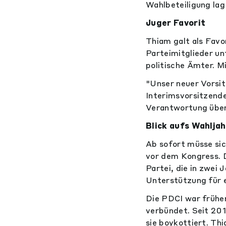
Wahlbeteiligung lag
Juger Favorit
Thiam galt als Favor
Parteimitglieder unt
politische Ämter. M
"Unser neuer Vorsit
Interimsvorsitzende
Verantwortung übe
Blick aufs Wahlja
Ab sofort müsse sic
vor dem Kongress. D
Partei, die in zwei
Unterstützung für ei
Die PDCI war früher
verbündet. Seit 201
sie boykottiert. Th