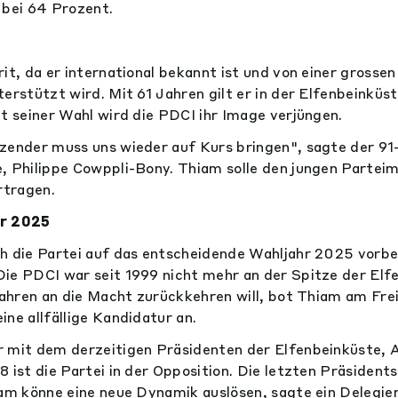
 bei 64 Prozent.
it, da er international bekannt ist und von einer grosse
erstützt wird. Mit 61 Jahren gilt er in der Elfenbeinküst
it seiner Wahl wird die PDCI ihr Image verjüngen.
zender muss uns wieder auf Kurs bringen", sagte der 91-
, Philippe Cowppli-Bony. Thiam solle den jungen Partei
rtragen.
hr 2025
h die Partei auf das entscheidende Wahljahr 2025 vorb
ie PDCI war seit 1999 nicht mehr an der Spitze der Elf
 Jahren an die Macht zurückkehren will, bot Thiam am Fre
ne allfällige Kandidatur an.
 mit dem derzeitigen Präsidenten der Elfenbeinküste, 
8 ist die Partei in der Opposition. Die letzten Präsiden
iam könne eine neue Dynamik auslösen, sagte ein Delegier