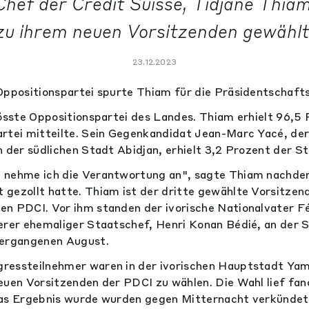
hef der Credit Suisse, Tidjane Thia
zu ihrem neuen Vorsitzenden gewählt
23.12.2023
Oppositionspartei spurte Thiam für die Präsidentschaft
rösste Oppositionspartei des Landes. Thiam erhielt 96,5
artei mitteilte. Sein Gegenkandidat Jean-Marc Yacé, de
n der südlichen Stadt Abidjan, erhielt 3,2 Prozent der 
 nehme ich die Verantwortung an", sagte Thiam nachde
gezollt hatte. Thiam ist der dritte gewählte Vorsitzend
en PDCI. Vor ihm standen der ivorische Nationalvater F
erer ehemaliger Staatschef, Henri Konan Bédié, an der S
vergangenen August.
ressteilnehmer waren in der ivorischen Hauptstadt Ya
euen Vorsitzenden der PDCI zu wählen. Die Wahl lief fan
das Ergebnis wurde wurden gegen Mitternacht verkündet