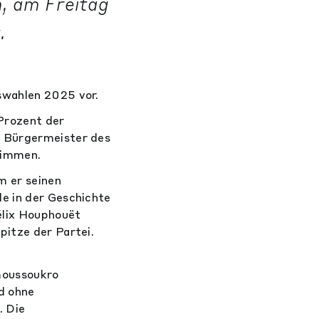
m, am Freitag
.
swahlen 2025 vor.
 Prozent der
r Bürgermeister des
Stimmen.
m er seinen
e in der Geschichte
élix Houphouët
pitze der Partei.
moussoukro
d ohne
. Die