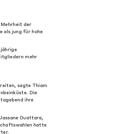
n Mehrheit der
e als jung für hohe
jährige
mitgliedern mehr
ereiten, sagte Thiam
enbeinküste. Die
itagabend ihre
Alassane Ouattara,
tschaftswahlen hatte
ter.