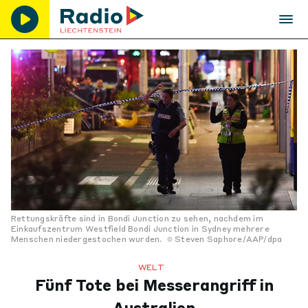
Rettungskräfte sind in Bondi Junction zu sehen, nachdem im
Einkaufszentrum Westfield Bondi Junction in Sydney mehrere
Menschen niedergestochen wurden.
Steven Saphore/AAP/dpa
WELT
Fünf Tote bei Messerangriff in