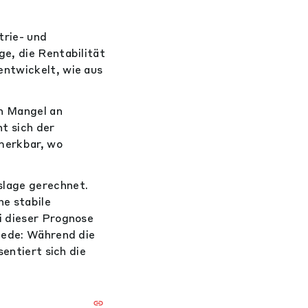
trie- und
e, die Rentabilität
entwickelt, wie aus
n Mangel an
t sich der
merkbar, wo
slage gerechnet.
ne stabile
i dieser Prognose
hiede: Während die
sentiert sich die