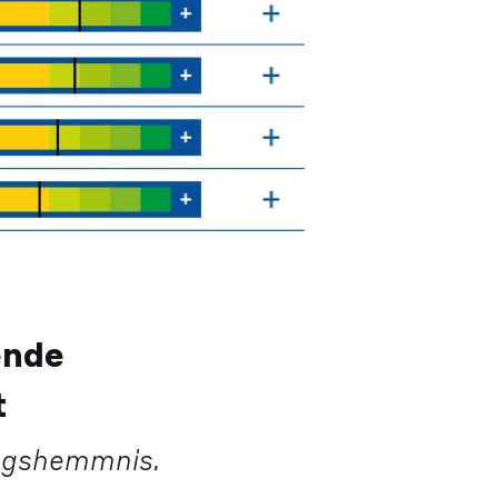
ende
t
ungshemmnis.